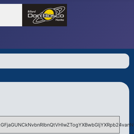
E9LDQpEYXR