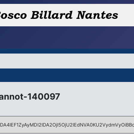
eannot-140097
xLjEgMjAwI