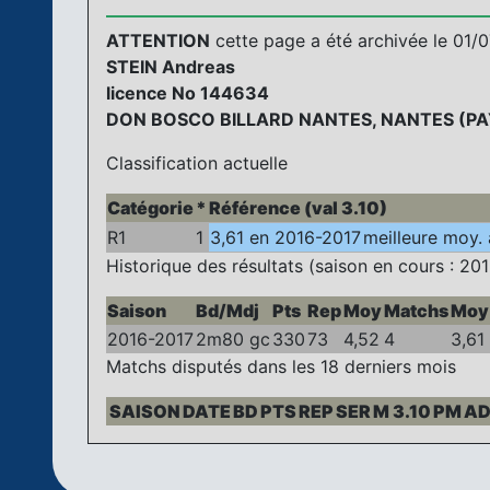
ATTENTION
cette page a été archivée le 01/07
STEIN Andreas
licence No 144634
DON BOSCO BILLARD NANTES, NANTES (PAY
Classification actuelle
Catégorie
*
Référence (val 3.10)
R1
1
3,61 en 2016-2017
meilleure moy. 
Historique des résultats (saison en cours : 201
Saison
Bd/Mdj
Pts
Rep
Moy
Matchs
Moy
2016-2017
2m80 gc
330
73
4,52
4
3,61
Matchs disputés dans les 18 derniers mois
SAISON
DATE
BD
PTS
REP
SER
M 3.10
PM
AD