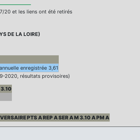
/20 et les liens ont été retirés
S DE LA LOIRE)
annuelle enregistrée 3,61
9-2020, résultats provisoires)
 3.10
VERSAIRE
PTS A
REP A
SER A
M 3.10 A
PM A