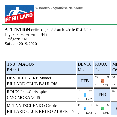
3-Bandes - Synthèse de poule
ATTENTION
cette page a été archivée le 01/07/20
Ligue rattachement : FFB
Catégorie : M
Saison : 2019-2020
TN3 - MÂCON
DEVO.
ROUX.
M
Princ 1
Mika.
Jean.
Cé
DEVOGELAERE Mikaël
35
27
35
FFB
2
BILLARD CLUB BAULOIS
5
1,296
12
ROUX Jean-Christophe
33
27
35
FFB
0
CMO MORANGIS
4
1,222
4
MELNYTSCHENKO Cédric
15
11
35
37
0
1
BILLARD CLUB RETRO ALBERTIN
6
1,363
7
0,945