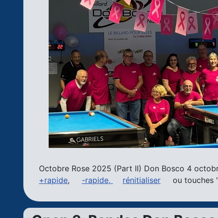
Octobre Rose 2025 (Part II) Don Bosco 4 octobr
+rapide
,
-rapide,
rénitialiser
ou touches "+|r