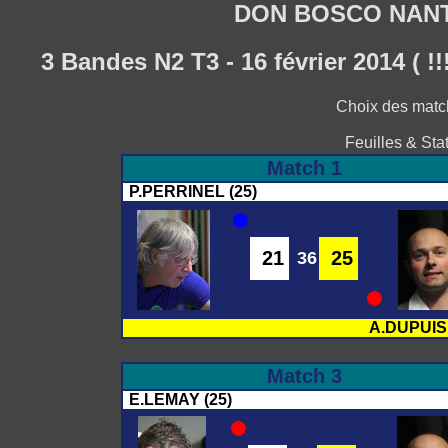
DON BOSCO NAN
3 Bandes N2 T3 - 16 février 2014 ( !
Choix des matc
Feuilles & Sta
Match 1
P.PERRINEL (25)
21
25
36
A.DUPUIS 
Match 3
E.LEMAY (25)