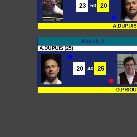
23
20
50
A.DUPUIS 
Match 5
A.DUPUIS (25)
20
25
40
D.PRIOU 