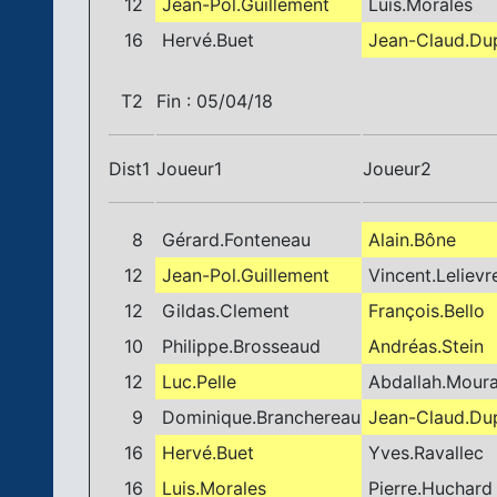
12
Jean-Pol.Guillement
Luis.Morales
16
Hervé.Buet
Jean-Claud.Du
T2
Fin : 05/04/18
Dist1
Joueur1
Joueur2
8
Gérard.Fonteneau
Alain.Bône
12
Jean-Pol.Guillement
Vincent.Lelievr
12
Gildas.Clement
François.Bello
10
Philippe.Brosseaud
Andréas.Stein
12
Luc.Pelle
Abdallah.Mour
9
Dominique.Branchereau
Jean-Claud.Du
16
Hervé.Buet
Yves.Ravallec
16
Luis.Morales
Pierre.Huchard