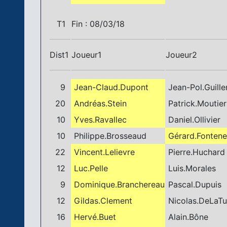
T1
Fin : 08/03/18
Dist1
Joueur1
Joueur2
9
Jean-Claud.Dupont
Jean-Pol.Guill
20
Andréas.Stein
Patrick.Moutier
10
Yves.Ravallec
Daniel.Ollivier
10
Philippe.Brosseaud
Gérard.Fonten
22
Vincent.Lelievre
Pierre.Huchard
12
Luc.Pelle
Luis.Morales
9
Dominique.Branchereau
Pascal.Dupuis
12
Gildas.Clement
Nicolas.DeLaTu
16
Hervé.Buet
Alain.Bône