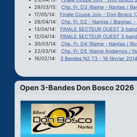
29/03/15:
Chp. Fr. D3 16eme - Nantes / B
17/05/14:
Finale Coupe Joly - Don Bosco 1
26/04/14:
Chp. Fr. D2 - Nantes / Blagnac -
13/04/14:
FINALE SECTEUR OUEST 3-bandes 
12/04/14:
FINALE SECTEUR OUEST 3-bandes 
30/03/14:
Chp. Fr. D4 16eme - Nantes / Ro
22/03/14:
Chp. Fr. D5 16eme Andernos / N
16/02/14:
3 Bandes N2 T3 - 16 février 2014
Open 3-Bandes Don Bosco 2026