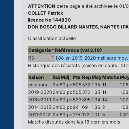
ATTENTION
cette page a été archivée le 01/07
COLLET Patrick
licence No 144830
DON BOSCO BILLARD NANTES, NANTES (PAY
Classification actuelle
Catégorie
*
Référence (val 3.10)
R3
1
1,08 en 2019-2020
meilleure moy. 
Historique des résultats (saison en cours : 201
Saison
Bd/Mdj
Pts
Rep
Moy
Matchs
Moy
en cours
2m80 pc
505
372
1,35
11
1,08
2019-2020
2m80 pc
505
372
1,35
11
1,08
2018-2019
2m80 pc
533
395
1,34
14
1,07
2014-2015
2m80 pc
94
69
1,36
2
1,08
2011-2012
2m80 pc
175
172
1,01
5
0,81
Matchs disputés dans les 18 derniers mois