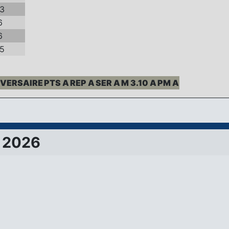
23
6
6
05
VERSAIRE
PTS A
REP A
SER A
M 3.10 A
PM A
 2026