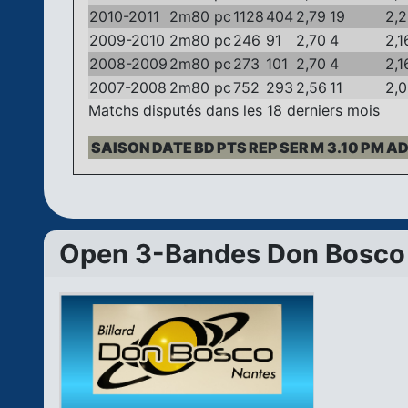
2010-2011
2m80 pc
1128
404
2,79
19
2,
2009-2010
2m80 pc
246
91
2,70
4
2,1
2008-2009
2m80 pc
273
101
2,70
4
2,1
2007-2008
2m80 pc
752
293
2,56
11
2,
Matchs disputés dans les 18 derniers mois
SAISON
DATE
BD
PTS
REP
SER
M 3.10
PM
AD
Open 3-Bandes Don Bosco