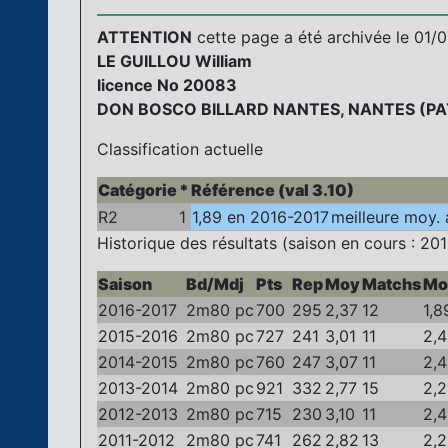
ATTENTION
cette page a été archivée le 01/07
LE GUILLOU William
licence No 20083
DON BOSCO BILLARD NANTES, NANTES (PAY
Classification actuelle
Catégorie
*
Référence (val 3.10)
R2
1
1,89 en 2016-2017
meilleure moy. 
Historique des résultats (saison en cours : 201
Saison
Bd/Mdj
Pts
Rep
Moy
Matchs
Mo
2016-2017
2m80 pc
700
295
2,37
12
1,8
2015-2016
2m80 pc
727
241
3,01
11
2,4
2014-2015
2m80 pc
760
247
3,07
11
2,
2013-2014
2m80 pc
921
332
2,77
15
2,2
2012-2013
2m80 pc
715
230
3,10
11
2,
2011-2012
2m80 pc
741
262
2,82
13
2,