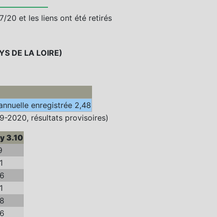
/20 et les liens ont été retirés
S DE LA LOIRE)
annuelle enregistrée 2,48
9-2020, résultats provisoires)
y 3.10
9
1
46
1
48
26