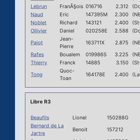
Lebrun
FranÃ§ois
016716
2.312
(Do
Naud
Eric
147395M
2.300
(NB
Noblet
Richard
143121
2.400
(St-
Ollivier
Daniel
020258E
2.588
(Do
Jean-
Pajot
163711X
2.875
(NB
Pierre
Rafes
Boualem
019986S
3.225
(NB
Thierry
Franck
14885
3.150
(St-
Quoc-
Tong
164178E
2.400
(La 
Toan
Libre R3
Beaufils
Lionel
150288G
Bernard de La
Benoit
157212
Jartre