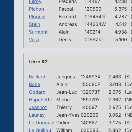
Leroy
Frédéric
114487
4.238
(
Pichon
Pascal
120500
5.375
(
Ploquin
Bernard
019454G
4.287
(
Stein
Andreas
144634W
4.512
(
Surmont
Alain
140214
4.938
(
Vera
Denis
019977J
5.100
(
Libre R2
Baillard
Jacques
124693X
2.463
(St-
Bone
Alain
150080F
3.013
(Do
Godard
Jean-Luc
132073T
2.675
(La 
Hapchette
Michel
159779Y
2.362
(NB
Jeannot
Thierry
140097
2.975
(Do
Launay
Jean-Yves
020236I
3.062
(NB
Le Douguet
Didier
140867
3.075
(St-
Le Guillou
William
020083L
2.362
(Do