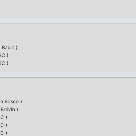
 Baule )
C )
C )
 Bosco )
Brévin )
C )
C )
C )