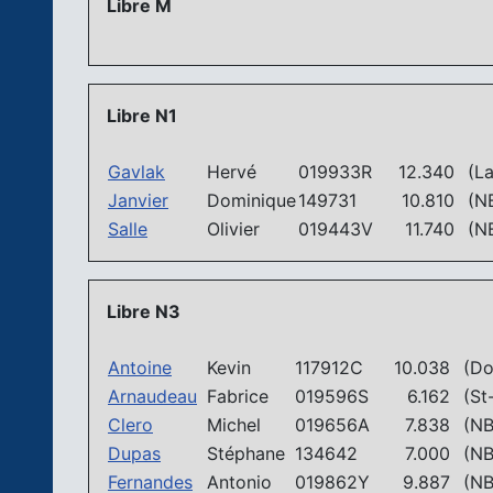
Libre M
Libre N1
Gavlak
Hervé
019933R
12.340
(La
Janvier
Dominique
149731
10.810
(NB
Salle
Olivier
019443V
11.740
(NB
Libre N3
Antoine
Kevin
117912C
10.038
(Don
Arnaudeau
Fabrice
019596S
6.162
(St-
Clero
Michel
019656A
7.838
(NB
Dupas
Stéphane
134642
7.000
(NB
Fernandes
Antonio
019862Y
9.887
(NB