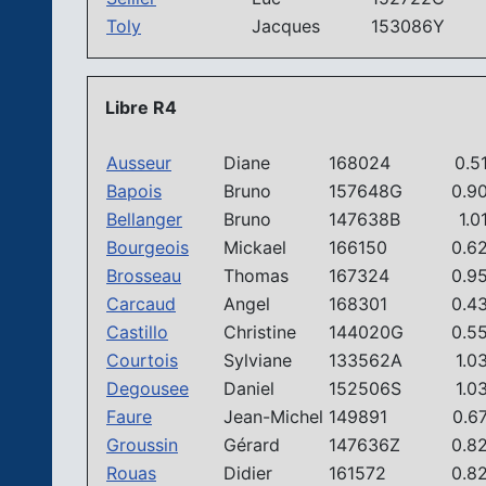
Toly
Jacques
153086Y
Libre R4
Ausseur
Diane
168024
0.5
Bapois
Bruno
157648G
0.9
Bellanger
Bruno
147638B
1.0
Bourgeois
Mickael
166150
0.6
Brosseau
Thomas
167324
0.9
Carcaud
Angel
168301
0.4
Castillo
Christine
144020G
0.5
Courtois
Sylviane
133562A
1.0
Degousee
Daniel
152506S
1.0
Faure
Jean-Michel
149891
0.6
Groussin
Gérard
147636Z
0.8
Rouas
Didier
161572
0.8