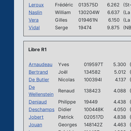
Leroux
Frédéric
013575D
6.262
(St-
Naslin
William
130204W
6.637
(La 
Vera
Gilles
019461N
6.150
(La 
Vidal
Serge
19474
9.875
(NB
Libre R1
Arnaudeau
Yves
019597T
5.300
(
Bertrand
Joël
134582
5.012
(
De Butler
Nicolas
100394I
4.137
(
De
Renaud
138423
4.088
(
Wellenstein
Deniaud
Philippe
19449
4.438
(
Deschamps
Didier
100448K
4.050
(
Jobert
Patrick
020517D
4.838
(
Jouan
Georges
148142Z
4.463
(