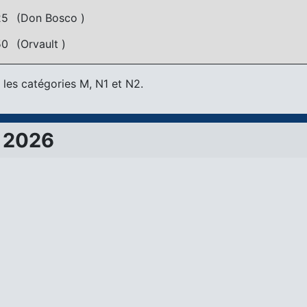
25
(Don Bosco )
50
(Orvault )
les catégories M, N1 et N2.
 2026