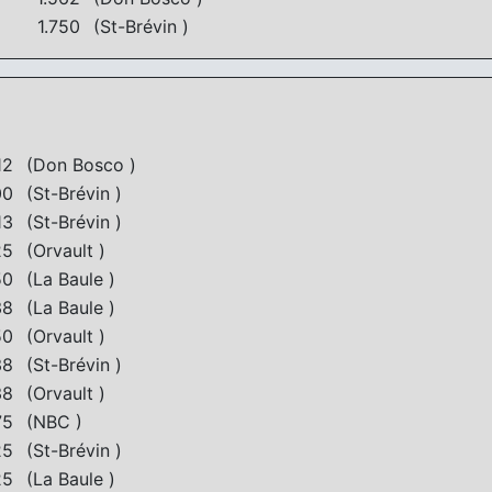
1.750
(St-Brévin )
12
(Don Bosco )
00
(St-Brévin )
13
(St-Brévin )
25
(Orvault )
50
(La Baule )
38
(La Baule )
50
(Orvault )
38
(St-Brévin )
38
(Orvault )
75
(NBC )
25
(St-Brévin )
25
(La Baule )