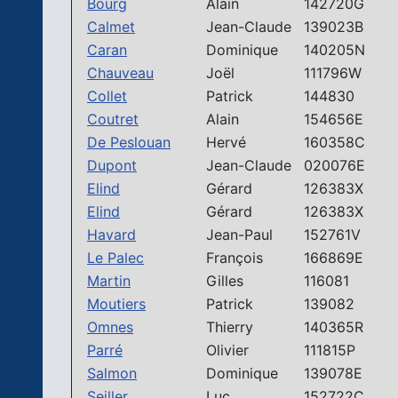
Bourg
Alain
142720G
Calmet
Jean-Claude
139023B
Caran
Dominique
140205N
Chauveau
Joël
111796W
Collet
Patrick
144830
Coutret
Alain
154656E
De Peslouan
Hervé
160358C
Dupont
Jean-Claude
020076E
Elind
Gérard
126383X
Elind
Gérard
126383X
Havard
Jean-Paul
152761V
Le Palec
François
166869E
Martin
Gilles
116081
Moutiers
Patrick
139082
Omnes
Thierry
140365R
Parré
Olivier
111815P
Salmon
Dominique
139078E
Seiller
Luc
152722C