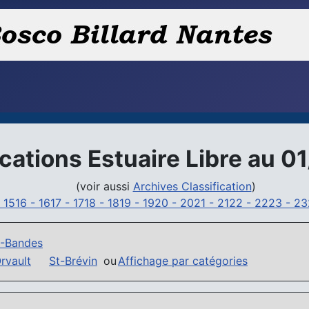
ications Estuaire Libre au 
(voir aussi
Archives Classification
)
-
1516 -
1617 -
1718 -
1819 -
1920 -
2021 -
2122 -
2223 -
23
-Bandes
rvault
St-Brévin
ou
Affichage par catégories