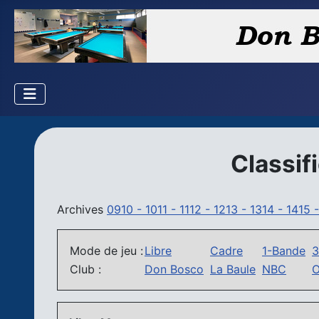
Classif
Archives
0910 -
1011 -
1112 -
1213 -
1314 -
1415 
Mode de jeu :
Libre
Cadre
1-Bande
3
Club :
Don Bosco
La Baule
NBC
O