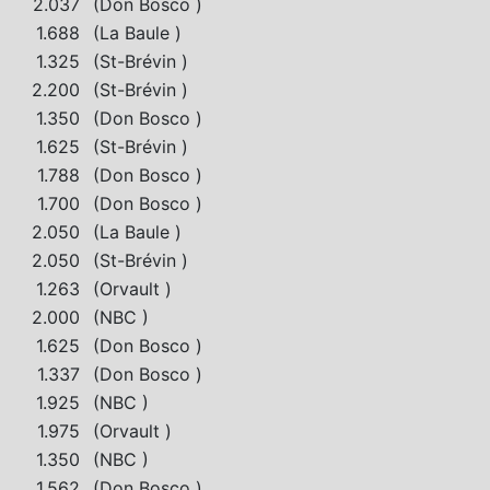
2.037
(Don Bosco )
1.688
(La Baule )
1.325
(St-Brévin )
2.200
(St-Brévin )
1.350
(Don Bosco )
1.625
(St-Brévin )
1.788
(Don Bosco )
1.700
(Don Bosco )
2.050
(La Baule )
2.050
(St-Brévin )
1.263
(Orvault )
2.000
(NBC )
1.625
(Don Bosco )
1.337
(Don Bosco )
1.925
(NBC )
1.975
(Orvault )
1.350
(NBC )
1.562
(Don Bosco )