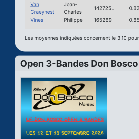
Van
Jean-
142725L
0.8
Craeynest
Charles
Vines
Philippe
165289
0.8
Les moyennes indiquées concernent le 3,10 pour 
Open 3-Bandes Don Bosco