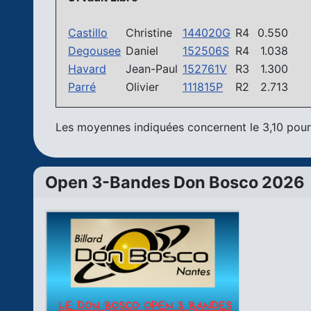
Castillo
Christine
144020G
R4
0.550
Degousee
Daniel
152506S
R4
1.038
Havard
Jean-Paul
152761V
R3
1.300
Parré
Olivier
111815P
R2
2.713
Les moyennes indiquées concernent le 3,10 pour 
Open 3-Bandes Don Bosco 2026