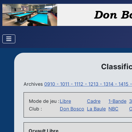
Classifi
Archives
0910 -
1011 -
1112 -
1213 -
1314 -
1415 
Mode de jeu :
Libre
Cadre
1-Bande
3
Club :
Don Bosco
La Baule
NBC
O
Orvault Libre