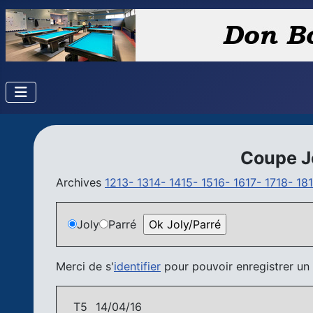
Coupe J
Archives
1213-
1314-
1415-
1516-
1617-
1718-
18
Joly
Parré
Merci de s'
identifier
pour pouvoir enregistrer un (
T5
14/04/16