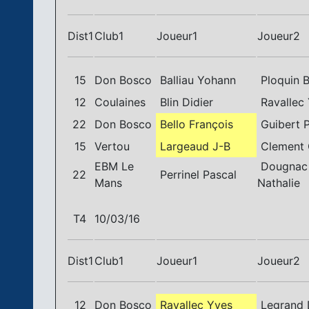
Dist1
Club1
Joueur1
Joueur2
15
Don Bosco
Balliau Yohann
Ploquin B
12
Coulaines
Blin Didier
Ravallec
22
Don Bosco
Bello François
Guibert P
15
Vertou
Largeaud J-B
Clement 
EBM Le
Dougnac
22
Perrinel Pascal
Mans
Nathalie
T4
10/03/16
Dist1
Club1
Joueur1
Joueur2
12
Don Bosco
Ravallec Yves
Legrand 