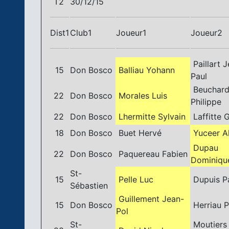
T2
30/12/15
Dist1
Club1
Joueur1
Joueur2
Paillart 
15
Don Bosco
Balliau Yohann
Paul
Beuchar
22
Don Bosco
Morales Luis
Philippe
22
Don Bosco
Lhermitte Sylvain
Laffitte 
18
Don Bosco
Buet Hervé
Yuceer A
Dupau
22
Don Bosco
Paquereau Fabien
Dominiqu
St-
15
Pelle Luc
Dupuis P
Sébastien
Guillement Jean-
15
Don Bosco
Herriau P
Pol
St-
Moutiers