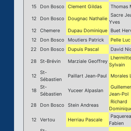
15
Don Bosco
Clement Gildas
Thomas 
Sacre Je
12
Don Bosco
Dougnac Nathalie
Yves
12
Chemere
Dupau Dominique
Buet Her
12
Don Bosco
Moutiers Patrick
Pelle Luc
22
Don Bosco
Dupuis Pascal
David Ni
Lhermitt
28
St-Brévin
Marziale Geoffrey
Sylvain
St-
12
Paillart Jean-Paul
Morales L
Sébastien
St-
Guilleme
18
Yuceer Alpaslan
Sébastien
Jean-Pol
Richard
28
Don Bosco
Stein Andreas
Dominiqu
Paquere
12
Vertou
Herriau Pascale
Fabien
St-