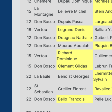
12
Chemere
Dupau Dominique
Morales L
La
15
Lelievre Michel
Stein An
Montagne
22
Don Bosco
Dupuis Pascal
Largeaud
18
Vertou
Legrand Denis
Balliau Y
12
Don Bosco
Dougnac Nathalie
Guibert P
12
Don Bosco
Mourad Abdalah
Ploquin B
Richard
15
Vertou
Guillemen
Dominique
15
Don Bosco
Clement Gildas
Lebrun F
Lhermitt
22
La Baule
Benoist Georges
Sylvain
St-
22
Grellier Florent
Ravallec
Sébastien
22
Don Bosco
Bello François
Pelle Luc