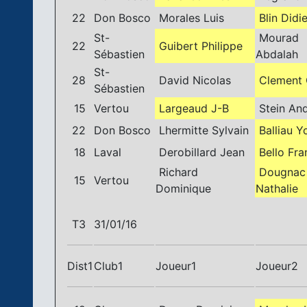
22
Don Bosco
Morales Luis
Blin Didie
St-
Mourad
22
Guibert Philippe
Sébastien
Abdalah
St-
28
David Nicolas
Clement 
Sébastien
15
Vertou
Largeaud J-B
Stein An
22
Don Bosco
Lhermitte Sylvain
Balliau Y
18
Laval
Derobillard Jean
Bello Fra
Richard
Dougnac
15
Vertou
Dominique
Nathalie
T3
31/01/16
Dist1
Club1
Joueur1
Joueur2