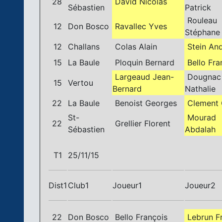
28
David Nicolas
Sébastien
Patrick
Rouleau
12
Don Bosco
Ravallec Yves
Stéphane
12
Challans
Colas Alain
Stein An
15
La Baule
Ploquin Bernard
Bello Fra
Largeaud Jean-
Dougnac
15
Vertou
Bernard
Nathalie
22
La Baule
Benoist Georges
Clement 
St-
Mourad
22
Grellier Florent
Sébastien
Abdalah
T1
25/11/15
Dist1
Club1
Joueur1
Joueur2
22
Don Bosco
Bello François
Lebrun F