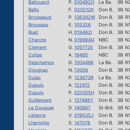
Ballouard
P.
010492O
La Ba.
3B
N
Bello
F.
020212K
Don B.
3B
N
Brosseaud
P.
136392W
Don B.
3B
R1
Brousses
E.
105326
Don B.
3B
N
Buet
H.
019482I
Don B.
3B
N
Charote
N.
019984Q
NBC
3B
N
Clement
G.
105772E
Don B.
3B
N
Collas
A.
19485
NBC
3B
R1
Deschamps
D.
100448K
La Ba.
3B
R1
Dougnac
N.
13009
Don B.
3B
R1
Dulac
P.
123673R
La Ba.
3B
N
Dupuis
A.
122912
Don B.
3B
N
Dupuis
P.
020105H
Don B.
3B
N
Guillement
J.
137486Y
Don B.
3B
N
Le Douguet
D.
140867
St-Bré.
3B
N
Lelievre
V.
019535J
Don B.
3B
N
Lhermitte
S.
147078
Don B.
3B
N