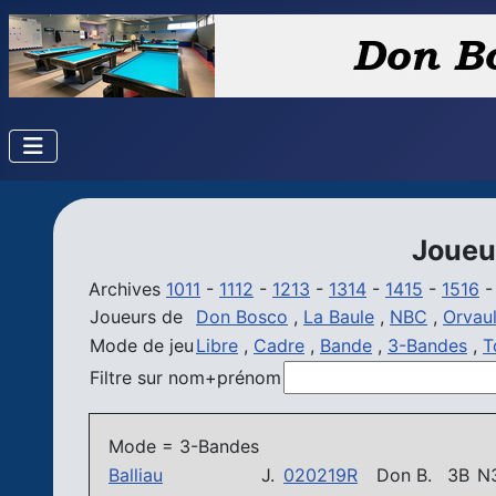
Joueur
Archives
1011
-
1112
-
1213
-
1314
-
1415
-
1516
Joueurs de
Don Bosco
,
La Baule
,
NBC
,
Orvaul
Mode de jeu
Libre
,
Cadre
,
Bande
,
3-Bandes
,
T
Filtre sur nom+prénom
Mode = 3-Bandes
Balliau
J.
020219R
Don B.
3B
N