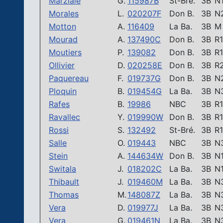
Marziale
G.
115987B
St-Bré.
3B
N
Morales
L.
020207F
Don B.
3B
N
Motton
A.
116409
La Ba.
3B
M
Mourad
A.
137490C
Don B.
3B
R1
Moutiers
P.
139082
Don B.
3B
R1
Ollivier
D.
020258E
Don B.
3B
R
Paquereau
F.
019737G
Don B.
3B
N
Ploquin
B.
019454G
La Ba.
3B
N
Rafes
B.
19986
NBC
3B
R1
Ravallec
Y.
019990W
Don B.
3B
R1
Rossi
S.
132492
St-Bré.
3B
R1
Salle
O.
019443
NBC
3B
N
Stein
A.
144634W
Don B.
3B
N
Switala
J.
018202C
La Ba.
3B
N
Thibault
J.
019460M
La Ba.
3B
N
Thomas
M.
148087Z
La Ba.
3B
N
Vera
D.
019977J
La Ba.
3B
N
Vera
G.
019461N
La Ba.
3B
N