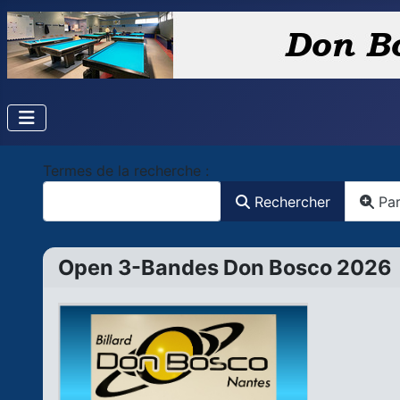
Formulaire de recherche
Termes de la recherche :
Rechercher
Pa
Open 3-Bandes Don Bosco 2026