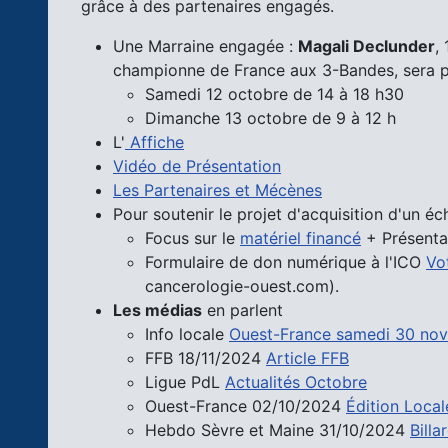
grâce à des partenaires engagés.
Une Marraine engagée :
Magali Declunder
,
championne de France aux 3-Bandes, sera 
Samedi 12 octobre de 14 à 18 h30
Dimanche 13 octobre de 9 à 12 h
L'
Affiche
Vidéo de Présentation
Les Partenaires et Mécènes
Pour soutenir le projet d'acquisition d'un é
Focus sur le
matériel financé
+ Présenta
Formulaire de don numérique à l'ICO
Vot
cancerologie-ouest.com).
Les médias
en parlent
Info locale
Ouest-France samedi 30 no
FFB 18/11/2024
Article FFB
Ligue PdL
Actualités Octobre
Ouest-France 02/10/2024
Édition Loca
Hebdo Sèvre et Maine 31/10/2024
Billa