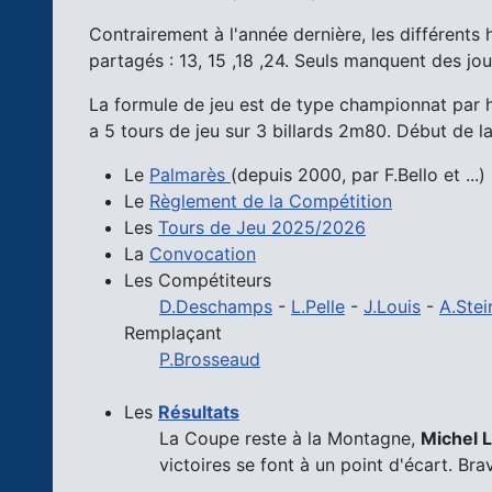
Contrairement à l'année dernière, les différent
partagés : 13, 15 ,18 ,24. Seuls manquent des joue
La formule de jeu est de type championnat par ha
a 5 tours de jeu sur 3 billards 2m80. Début de la
Le
Palmarès
(depuis 2000, par F.Bello et ...)
Le
Règlement de la Compétition
Les
Tours de Jeu 2025/2026
La
Convocation
Les Compétiteurs
D.Deschamps
-
L.Pelle
-
J.Louis
-
A.Stei
Remplaçant
P.Brosseaud
Les
Résultats
La Coupe reste à la Montagne,
Michel L
victoires se font à un point d'écart. Brav