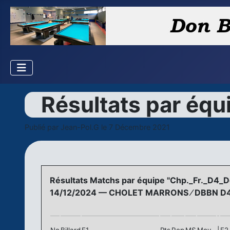
Résultats par équ
Publié par
Jean-Pol.G
le 7 Décembre 2021
Résultats Matchs par équipe "Chp._Fr._D4_
14/12/2024 — CHOLET MARRONS ⁄ DBBN D