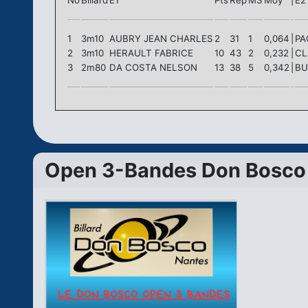
No
Billard
E1
Pts
Rep
MS
Moy
|
E2
1
3m10
AUBRY JEAN CHARLES
2
31
1
0,064
|
PA
2
3m10
HERAULT FABRICE
10
43
2
0,232
|
CL
3
2m80
DA COSTA NELSON
13
38
5
0,342
|
BU
Open 3-Bandes Don Bosco