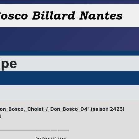
ipe
Don_Bosco,_Cholet_/_Don_Bosco_D4" (saison 2425)
4