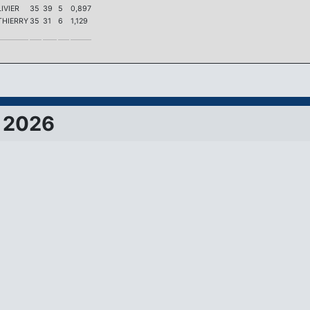
IVIER
35
39
5
0,897
THIERRY
35
31
6
1,129
 2026