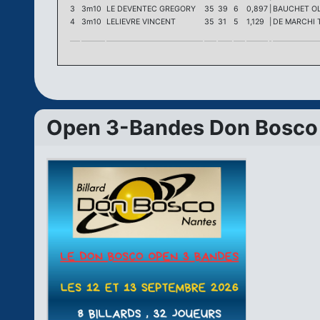
3
3m10
LE DEVENTEC GREGORY
35
39
6
0,897
|
BAUCHET OL
4
3m10
LELIEVRE VINCENT
35
31
5
1,129
|
DE MARCHI 
Open 3-Bandes Don Bosco