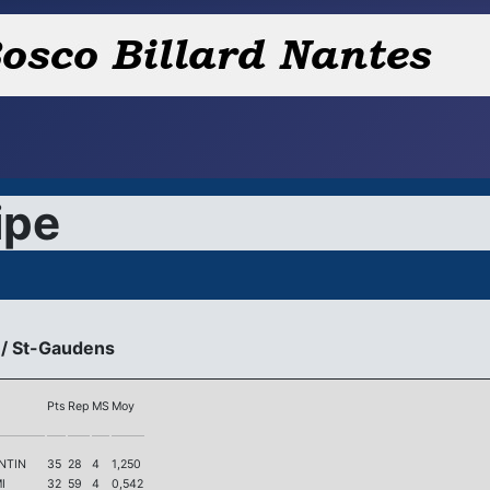
ipe
 / St-Gaudens
Pts
Rep
MS
Moy
NTIN
35
28
4
1,250
I
32
59
4
0,542