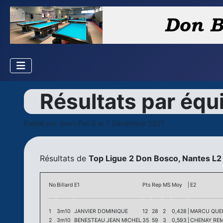
Résultats par équ
Publié par
Jean-Pol.G
le 7 Décembre 2021
Résultats de
Top Ligue 2 Don Bosco, Nantes L2
No
Billard
E1
Pts
Rep
MS
Moy
|
E2
1
3m10
JANVIER DOMINIQUE
12
28
2
0,428
|
MARCU QUE
2
3m10
BENESTEAU JEAN MICHEL
35
59
3
0,593
|
CHENAY REM