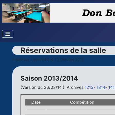
Réservations de la salle
Publié par
Jean-Pol.G
le 23 Octobre 2012
Saison 2013/2014
(Version du 26/03/14 ). Archives
1213
-
1314
-
141
Date
Compétition