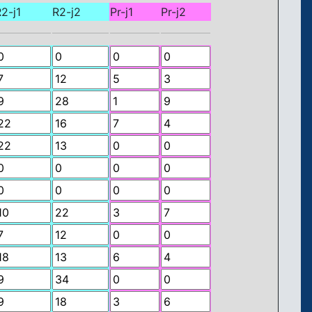
2-j1
R2-j2
Pr-j1
Pr-j2