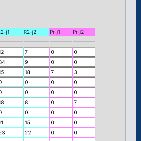
2-j1
R2-j2
Pr-j1
Pr-j2