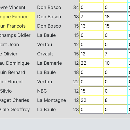
evre Vincent
Don Bosco
34
gne Fabrice
Don Bosco
18
un François
Don Bosco
15
hamps Didier
La Baule
15
ert Jean
Vertou
12
 Olivier
Orvault
15
u Dominique
La Bernerie
12
uin Bernard
La Baule
18
ier Florent
Vertou
22
Silvio
NBC
12
aget Charles
La Montagne
12
iale Geoffrey
La Baule
28