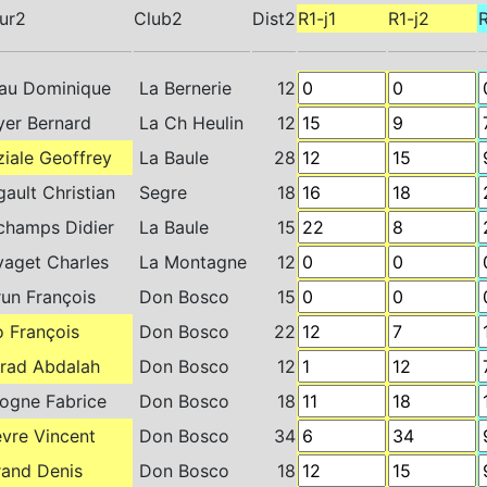
ur2
Club2
Dist2
R1-j1
R1-j2
R
u Dominique
La Bernerie
12
er Bernard
La Ch Heulin
12
iale Geoffrey
La Baule
28
ault Christian
Segre
18
hamps Didier
La Baule
15
aget Charles
La Montagne
12
un François
Don Bosco
15
o François
Don Bosco
22
ad Abdalah
Don Bosco
12
gne Fabrice
Don Bosco
18
evre Vincent
Don Bosco
34
and Denis
Don Bosco
18