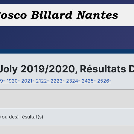
Joly 2019/2020, Résultats 
19-
1920-
2021-
2122-
2223-
2324-
2425-
2526-
ou des) résultat(s).