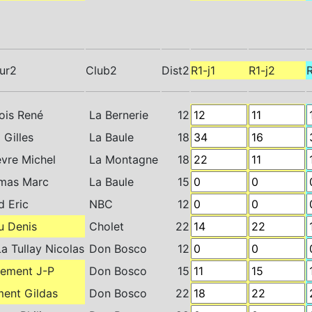
ur2
Club2
Dist2
R1-j1
R1-j2
R
is René
La Bernerie
12
 Gilles
La Baule
18
evre Michel
La Montagne
18
mas Marc
La Baule
15
 Eric
NBC
12
u Denis
Cholet
22
a Tullay Nicolas
Don Bosco
12
lement J-P
Don Bosco
15
ent Gildas
Don Bosco
22