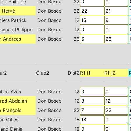
ert Philippe
Don Bosco
22
 Hervé
Don Bosco
22
iers Patrick
Don Bosco
12
seaud Philippe
Don Bosco
12
n Andreas
Don Bosco
28
ur2
Club2
Dist2
R1-j1
R1-j2
R
llec Yves
Don Bosco
12
ad Abdalah
Don Bosco
12
o François
Don Bosco
22
in Gilles
Don Bosco
15
and Denis
Don Bosco
18