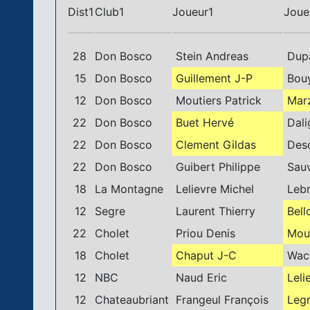
Dist1
Club1
Joueur1
Joue
28
Don Bosco
Stein Andreas
Dupa
15
Don Bosco
Guillement J-P
Bouy
12
Don Bosco
Moutiers Patrick
Marz
22
Don Bosco
Buet Hervé
Dalig
22
Don Bosco
Clement Gildas
Desc
22
Don Bosco
Guibert Philippe
Sauv
18
La Montagne
Lelievre Michel
Lebr
12
Segre
Laurent Thierry
Bell
22
Cholet
Priou Denis
Mour
18
Cholet
Chaput J-C
Waco
12
NBC
Naud Eric
Leli
12
Chateaubriant
Frangeul François
Legr