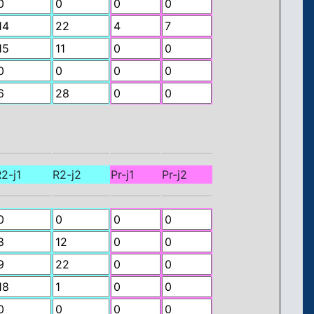
2-j1
R2-j2
Pr-j1
Pr-j2