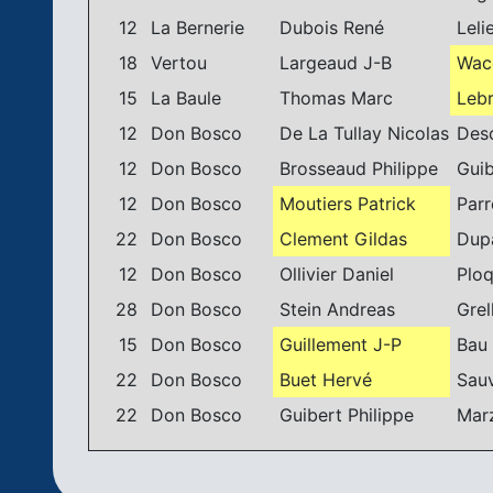
12
La Bernerie
Dubois René
Leli
18
Vertou
Largeaud J-B
Waco
15
La Baule
Thomas Marc
Lebr
12
Don Bosco
De La Tullay Nicolas
Desc
12
Don Bosco
Brosseaud Philippe
Guib
12
Don Bosco
Moutiers Patrick
Parre
22
Don Bosco
Clement Gildas
Dupa
12
Don Bosco
Ollivier Daniel
Ploq
28
Don Bosco
Stein Andreas
Grell
15
Don Bosco
Guillement J-P
Bau 
22
Don Bosco
Buet Hervé
Sauv
22
Don Bosco
Guibert Philippe
Marz