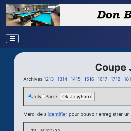
Coupe 
Archives
1213-
1314-
1415-
1516-
1617-
1718-
18
Joly
Parré
Merci de s'
identifier
pour pouvoir enregistrer un (