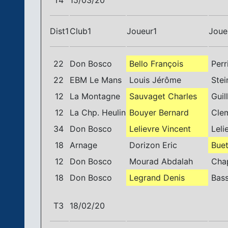
T4
15/03/20
Dist1
Club1
Joueur1
Joue
22
Don Bosco
Bello François
Perr
22
EBM Le Mans
Louis Jérôme
Stei
12
La Montagne
Sauvaget Charles
Guil
12
La Chp. Heulin
Bouyer Bernard
Clem
34
Don Bosco
Lelievre Vincent
Leli
18
Arnage
Dorizon Eric
Buet
12
Don Bosco
Mourad Abdalah
Chap
18
Don Bosco
Legrand Denis
Bass
T3
18/02/20