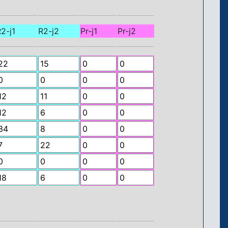
2-j1
R2-j2
Pr-j1
Pr-j2