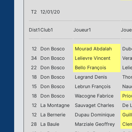
T2
12/01/20
Dist1
Club1
Joueur1
Joue
12
Don Bosco
Mourad Abdalah
Dubo
34
Don Bosco
Lelievre Vincent
Vera
22
Don Bosco
Bello François
Leli
18
Don Bosco
Legrand Denis
Tho
15
Don Bosco
Lebrun François
Naud
18
Don Bosco
Wacogne Fabrice
Prio
12
La Montagne
Sauvaget Charles
De L
12
La Bernerie
Dupau Dominique
Guil
28
La Baule
Marziale Geoffrey
Clem