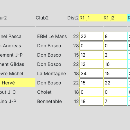
ur2
Club2
Dist2
R1-j1
R1-j2
R
inel Pascal
EBM Le Mans
22
n Andreas
Don Bosco
28
lement J-P
Don Bosco
15
ent Gildas
Don Bosco
22
evre Michel
La Montagne
18
 Hervé
Don Bosco
22
ut J-C
Cholet
18
ino J-P
Bonnetable
12