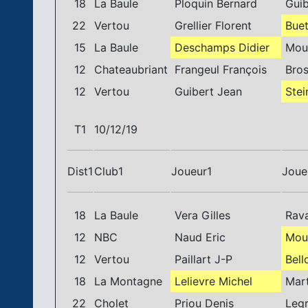
18
La Baule
Ploquin Bernard
Guib
22
Vertou
Grellier Florent
Buet
15
La Baule
Deschamps Didier
Mout
12
Chateaubriant
Frangeul François
Bros
12
Vertou
Guibert Jean
Stei
T1
10/12/19
Dist1
Club1
Joueur1
Joue
18
La Baule
Vera Gilles
Rava
12
NBC
Naud Eric
Mour
12
Vertou
Paillart J-P
Bell
18
La Montagne
Lelievre Michel
Mart
22
Cholet
Priou Denis
Legr