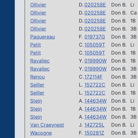
Ollivier
D.
020258E
Don B.
Li
Ollivier
D.
020258E
Don B.
Ca
Ollivier
D.
020258E
Don B.
1B
Ollivier
D.
020258E
Don B.
3B
Paquereau
F.
019737G
Don B.
3B
Petit
C.
105059T
Don B.
Li
Petit
C.
105059T
Don B.
1B
Ravallec
Y.
019990W
Don B.
1B
Ravallec
Y.
019990W
Don B.
3B
Renou
C.
172114F
Don B.
3B
Seiller
L.
152722C
Don B.
Li
Seiller
L.
152722C
Don B.
1B
Stein
A.
144634W
Don B.
Li
Stein
A.
144634W
Don B.
1B
Stein
A.
144634W
Don B.
3B
Van Craeynest
J.
142725L
Don B.
Li
Wacogne
F.
150281Z
Don B.
3B