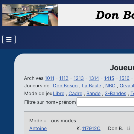
Joueur
Archives
1011
-
1112
-
1213
-
1314
-
1415
-
1516
Joueurs de
Don Bosco
,
La Baule
,
NBC
,
Orvaul
Mode de jeu
Libre
,
Cadre
,
Bande
,
3-Bandes
,
T
Filtre sur nom+prénom
Mode = Tous modes
Antoine
K.
117912C
Don B.
Li