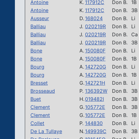
Antoine
K.
117912C
Don B.
1B
Antoine
K.
117912C
Don B.
3B
Ausseur
D.
168024
Don B.
Li
Balliau
J.
020219R
Don B.
Li
Balliau
J.
020219R
Don B.
Ca
Balliau
J.
020219R
Don B.
3B
Bone
A.
150080F
Don B.
Li
Bone
A.
150080F
Don B.
1B
Bourg
A.
142720G
Don B.
Li
Bourg
A.
142720G
Don B.
1B
Bresset
G.
142721H
Don B.
Li
Brosseaud
P.
136392W
Don B.
3B
Buet
H.
019482I
Don B.
3B
Clement
G.
105772E
Don B.
3B
Clement
G.
105772E
Don B.
1B
Collet
P.
144830
Don B.
Li
De La Tullaye
N.
149939C
Don B.
3B