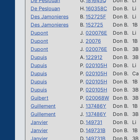
De Peslouan
G.
181645Q
Don B.
Li
De Peslouan
H.
160358C
Don B.
Li
Des Jamonieres
B.
152725F
Don B.
Li
Des Jamonieres
B.
152725
Don B.
1B
Dupont
J.
020076E
Don B.
Li
Dupont
J.
20076
Don B.
1B
Dupont
J.
020076E
Don B.
3B
Dupuis
A.
122912
Don B.
3B
Dupuis
P.
020105H
Don B.
Li
Dupuis
P.
020105H
Don B.
Ca
Dupuis
P.
020105H
Don B.
1B
Dupuis
P.
020105H
Don B.
3B
Guibert
P.
020068W
Don B.
3B
Guillement
J.
137486Y
Don B.
1B
Guillement
J.
137486Y
Don B.
3B
Janvier
D.
149731
Don B.
Li
Janvier
D.
149731B
Don B.
1B
Janvier
D.
149731B
Don B.
3B